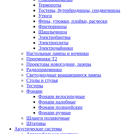
Термопоты
Тостеры, бутербродницы, сендвичницы
Утюги
Фены, утюжки, плойки, расчески
Фритюрницы
Шашлычница
Электробритвы
Электроплиты
Электрочайники
Настольные лампы и ночники
Приемники T2
Проекторы новогодние, лазеры
Радиоприемники
Светодиодные вращающиеся лампы
Столы и стулья
Тестеры
Фонари
Фонари велосипедные
Фонари налобные
Фонари полицейские
Фонари ручные
Шланги поливочные
Штативы
Акустические системы