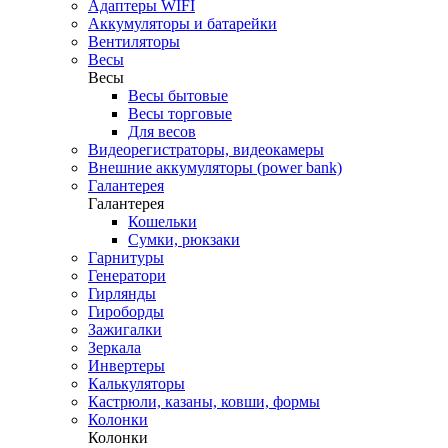
Адаптеры WIFI
Аккумуляторы и батарейки
Вентиляторы
Весы
Весы
Весы бытовые
Весы торговые
Для весов
Видеорегистраторы, видеокамеры
Внешние аккумуляторы (power bank)
Галантерея
Галантерея
Кошельки
Сумки, рюкзаки
Гарнитуры
Генератори
Гирлянды
Гироборды
Зажигалки
Зеркала
Инвертеры
Калькуляторы
Кастрюли, казаны, ковши, формы
Колонки
Колонки