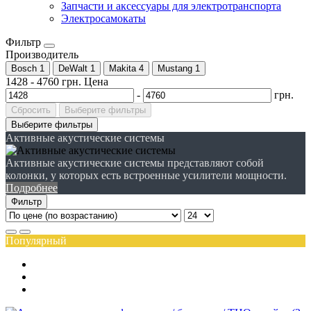
Запчасти и аксессуары для электротранспорта
Электросамокаты
Фильтр
Производитель
Bosch
1
DeWalt
1
Makita
4
Mustang
1
1428
-
4760
грн.
Цена
-
грн.
Сбросить
Выберите фильтры
Выберите фильтры
Активные акустические системы
Активные акустические системы представляют собой
колонки, у которых есть встроенные усилители мощности.
Подробнее
Фильтр
Популярный