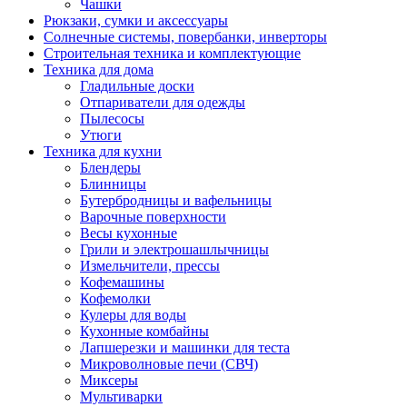
Чашки
Рюкзаки, сумки и аксессуары
Солнечные системы, повербанки, инверторы
Строительная техника и комплектующие
Техника для дома
Гладильные доски
Отпариватели для одежды
Пылесосы
Утюги
Техника для кухни
Блендеры
Блинницы
Бутербродницы и вафельницы
Варочные поверхности
Весы кухонные
Грили и электрошашлычницы
Измельчители, прессы
Кофемашины
Кофемолки
Кулеры для воды
Кухонные комбайны
Лапшерезки и машинки для теста
Микроволновые печи (СВЧ)
Миксеры
Мультиварки