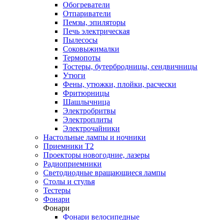
Обогреватели
Отпариватели
Пемзы, эпиляторы
Печь электрическая
Пылесосы
Соковыжималки
Термопоты
Тостеры, бутербродницы, сендвичницы
Утюги
Фены, утюжки, плойки, расчески
Фритюрницы
Шашлычница
Электробритвы
Электроплиты
Электрочайники
Настольные лампы и ночники
Приемники T2
Проекторы новогодние, лазеры
Радиоприемники
Светодиодные вращающиеся лампы
Столы и стулья
Тестеры
Фонари
Фонари
Фонари велосипедные