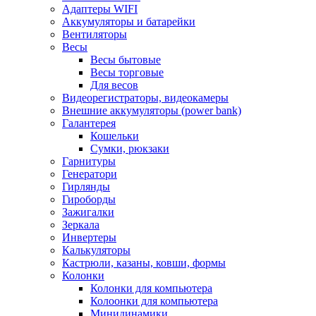
Адаптеры WIFI
Аккумуляторы и батарейки
Вентиляторы
Весы
Весы бытовые
Весы торговые
Для весов
Видеорегистраторы, видеокамеры
Внешние аккумуляторы (power bank)
Галантерея
Кошельки
Сумки, рюкзаки
Гарнитуры
Генератори
Гирлянды
Гироборды
Зажигалки
Зеркала
Инвертеры
Калькуляторы
Кастрюли, казаны, ковши, формы
Колонки
Колонки для компьютера
Колоонки для компьютера
Минидинамики