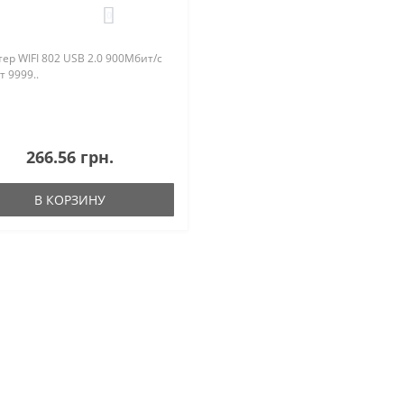
0
ер WIFI 802 USB 2.0 900Мбит/с
 9999..
266.56 грн.
В КОРЗИНУ