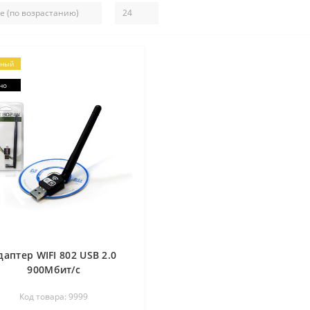
рный
но
даптер WIFI 802 USB 2.0
900Мбит/с
Код товара: 9999