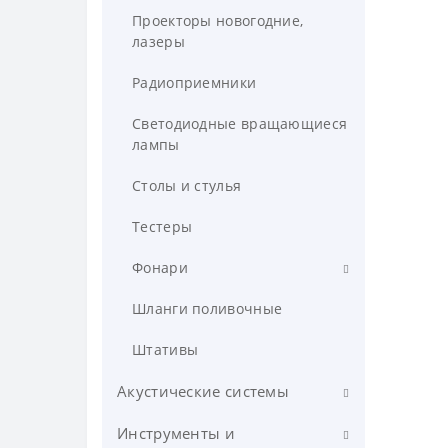
Проекторы новогодние,
Кофеварки
лазеры
Кофемолки
Радиоприемники
Машинки для стрижки
Светодиодные вращающиеся
лампы
Миксеры
Столы и стулья
Мультиварки
Тестеры
Мясорубки
Фонари
Обогреватели
Отпариватели
Фонари велосипедные
Шланги поливочные
Пемзы, эпиляторы
Фонари налобные
Штативы
Печь электрическая
Фонари полицейские
Акустические системы
Пылесосы
Фонари ручные
Инструменты и
Автомобильная акустика