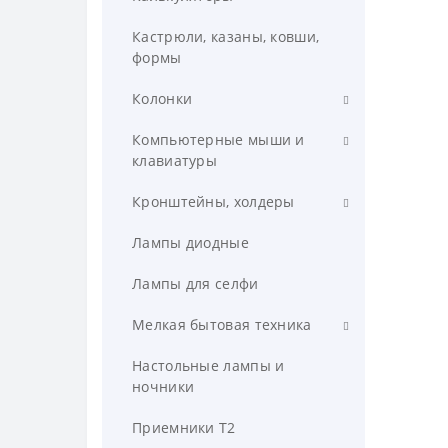
Кастрюли, казаны, ковши,
формы
Колонки
Колонки для компьютера
Компьютерные мыши и
клавиатуры
Колоонки для компьютера
Компьютерные клавиатуры
Кронштейны, холдеры
Минидинамики
Компьютерные мыши
Для телевизоров
Лампы диодные
Музыкальные колонки
Для телефонов
Лампы для селфи
Мелкая бытовая техника
Блендеры
Настольные лампы и
ночники
Вафельницы
Приемники T2
Грили