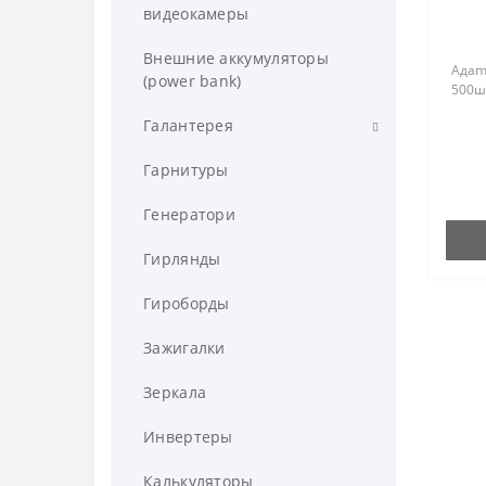
видеокамеры
Весы торговые
Внешние аккумуляторы
Адапт
Для весов
(power bank)
500шт
Галантерея
Кошельки
Гарнитуры
Сумки, рюкзаки
Генератори
Гирлянды
Гироборды
Зажигалки
Зеркала
Инвертеры
Калькуляторы