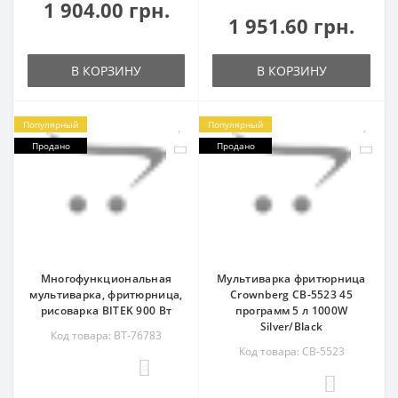
1 904.00 грн.
1 951.60 грн.
В КОРЗИНУ
В КОРЗИНУ
Популярный
Популярный
Продано
Продано
Многофункциональная
Мультиварка фритюрница
мультиварка, фритюрница,
Crownberg CB-5523 45
рисоварка BITEK 900 Вт
программ 5 л 1000W
Silver/Black
Код товара: BT-76783
Код товара: СB-5523
0
0