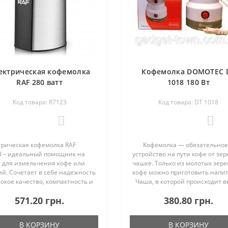
ектрическая кофемолка
Кофемолка DOMOTEC 
RAF 280 ватт
1018 180 Вт
Код товара: R7123
Код товара: DT 1018
0
0
трическая кофемолка RAF
Кофемолка — обязательное
3 – идеальный помощник на
устройство на пути кофе от зер
е для измельчения кофе или
чашке. Только из молотых зере
й. Сочетает в себе надежность
кофе можно приготовить нап
окое качество, компактность и
Чаша, в которой происходит в
ничный дизайн, который
процесс, сделана из нержаве
571.20 грн.
380.80 грн.
лнит любой интерьер.
стали, что гарантирует ее
расный вариант кофемолки для
долговечность. ..
..
В КОРЗИНУ
В КОРЗИНУ