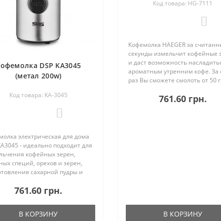
Код товара: HG-7111
0
Кофемолка HAEGER за считанн
секунды измельчит кофейные 
и даст возможность насладить
офемолка DSP KA3045
ароматным утренним кофе. За
(метал 200w)
раз Вы сможете смолоть от 50 г
100 гр. зерен, чего хватит для
Код товара: KA-3045
761.60 грн.
заваривания нескольких порц
любимого напитка. Нож кофе..
0
молка электрическая для дома
A3045 - идеально подходит для
льчения кофейных зерен,
ых специй, орехов и зерен,
отовления сахарной пудры и
ее. Компактный и портативный
761.60 грн.
н позволяет брать их с собой
, в офис или куда ..
В КОРЗИНУ
В КОРЗИНУ