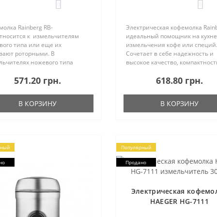
0
0
олка Rainberg RB-
Электрическая кофемолка Rain
относится к измельчителям
идеальный помощник на кухне
вого типа или еще их
измельчения кофе или специй
вают роторными. В
Сочетает в себе надежность и
льчителях ножевого типа
высокое качество, компактност
тает большой острый нож,
лаконичный дизайн, который
571.20 грн.
618.80 грн.
рый вращается на большой
дополнит любой интерьер.
ости. Чем длительнее время
Прекрасный вариант кофемолк
ы, тем мельче помол. Такой в..
всех люб..
В КОРЗИНУ
В КОРЗИНУ
рный
Популярный
но
Продано
Электрическая кофемо
HAEGER HG-7111
измельчитель 300W