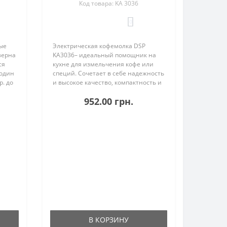
Код товара: KA 3036
0
ые
Электрическая кофемолка DSP
зерна
KA3036– идеальный помощник на
ся
кухне для измельчения кофе или
 один
специй. Сочетает в себе надежность
р. до
и высокое качество, компактность и
лаконичный дизайн, который
952.00 грн.
ий
дополнит любой интерьер.
Прекрасный вариант кофемолки для
всех л..
В КОРЗИНУ