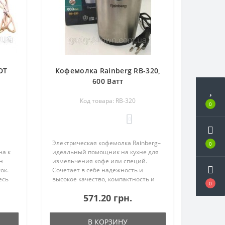
DT
Кофемолка Rainberg RB-320,
600 Ватт
Код товара: RB-320
0
0
Электрическая кофемолка Rainberg–
0
на к
идеальный помощник на кухне для
н
измельчения кофе или специй.
иток.
Сочетает в себе надежность и
есь
высокое качество, компактность и
0
ющей
лаконичный дизайн, который
571.20 грн.
дополнит любой интерьер.
Прекрасный вариант кофемолки для
всех люб..
В КОРЗИНУ