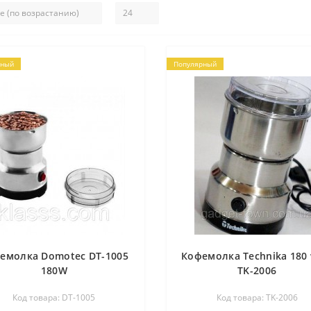
рный
Популярный
емолка Domotec DT-1005
Кофемолка Technika 180 
180W
TK-2006
Код товара: DT-1005
Код товара: TK-2006