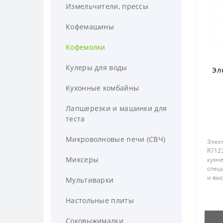
Измельчители, прессы
Кастрюли, казаны, ковши,
Кофемашины
формы
Кофемолки
Колонки
Кулеры для воды
Колонки для компьютера
Компьютерные мыши и
Эл
клавиатуры
Кухонные комбайны
Колоонки для компьютера
Компьютерные клавиатуры
Кронштейны, холдеры
Минидинамики
Лапшерезки и машинки для
теста
Компьютерные мыши
Для телевизоров
Лампы диодные
Музыкальные колонки
Микроволновые печи (СВЧ)
Для телефонов
Лампы для селфи
Элек
R712
Миксеры
кухн
Мелкая бытовая техника
специ
и выс
Мультиварки
Блендеры
Настольные лампы и
лако
ночники
допо
Настольные плиты
Вафельницы
Прек
Приемники T2
всех л
Грили
Соковыжималки