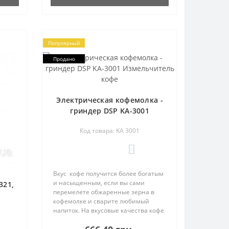
Популярный
Продано
Электрическая кофемолка -
гриндер DSP KA-3001
Измельчитель кофе
Код товара: KA 3001
0
Вкус кофе получится более богатым
и насыщенным, если вы сами
321,
перемелете обжаренные зерна в
кофемолке и сварите любимый
напиток. На вкусовые качества кофе
влияют несколько факторов – сорт
кофейных зерен, степень помола и