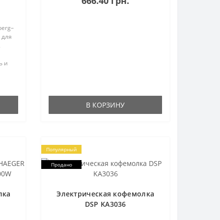
666.40 грн.
способ приготовления. Если сп..
berg–
 для
.
ь и
и для
В КОРЗИНУ
Популярный
Продано
лка
Электрическая кофемолка
DSP KA3036