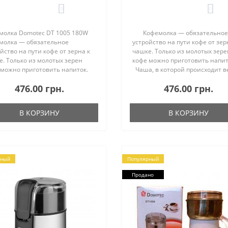
0
0
молка Domotec DT 1005 180W
Кофемолка — обязательное
молка — обязательное
устройство на пути кофе от зер
йство на пути кофе от зерна к
чашке. Только из молотых зере
. Только из молотых зерен
кофе можно приготовить нап
 можно приготовить напиток.
Чаша, в которой происходит в
любителей настоящего кофе
процесс, сделана из нержаве
476.00 грн.
476.00 грн.
чным выбором станет
стали, что гарантирует ее
молка Domotec DT1005. Она в
долговечность. ..
анные..
В КОРЗИНУ
В КОРЗИНУ
рный
Популярный
Продано