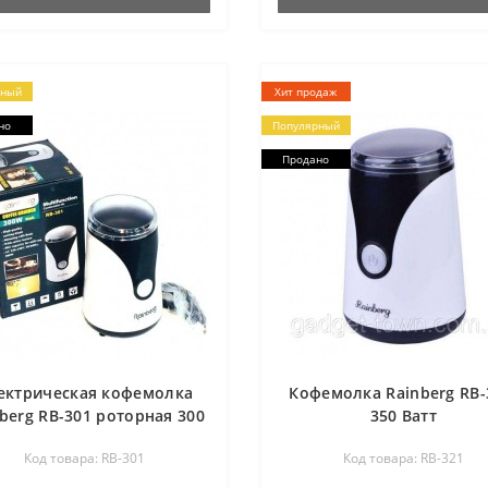
рный
Хит продаж
но
Популярный
Продано
ектрическая кофемолка
Кофемолка Rainberg RB-
berg RB-301 роторная 300
350 Ватт
Вт Черно/Белая
Код товара: RB-301
Код товара: RB-321